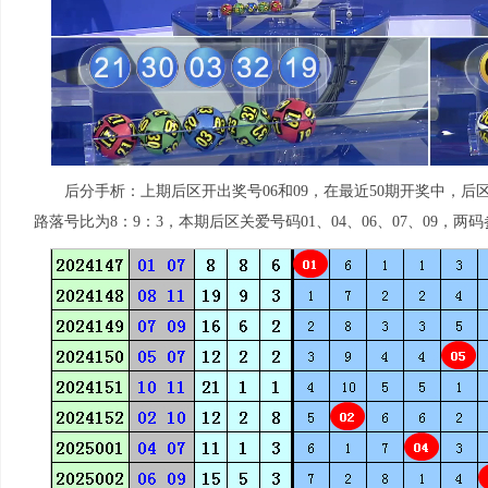
后分手析：上期后区开出奖号06和09，在最近50期开奖中，后区奖号0
路落号比为8：9：3，本期后区关爱号码01、04、06、07、09，两码