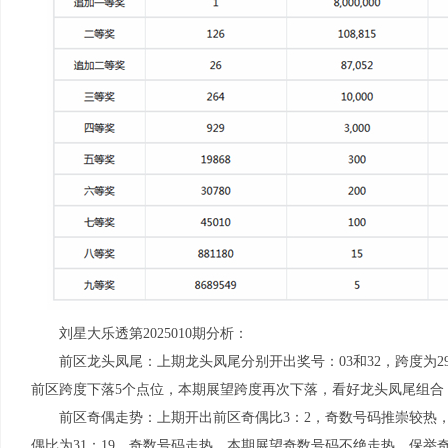
刘星大乐透第2025010期分析：
前区龙头凤尾：上期龙头凤尾分别开出奖号：03和32，跨度为29，
前区跨度下落5个点位，本期展望跨度再次下落，看好龙头凤尾组合：
前区奇偶走势：上期开出前区奇偶比3：2，奇数号码推崇较热，最近5
偶比为31：19，奇数号码走热，本期展望奇数号码不绝走热，保举奇