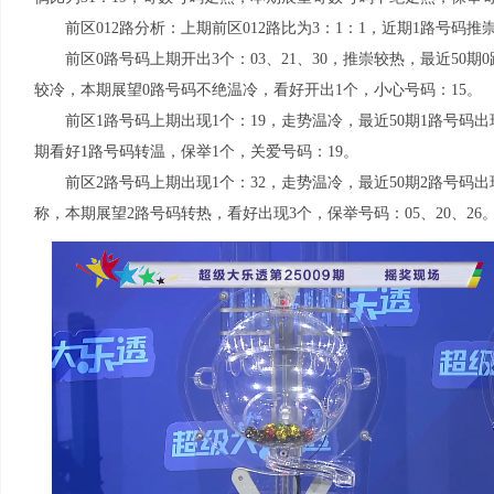
前区012路分析：上期前区012路比为3：1：1，近期1路号码推
前区0路号码上期开出3个：03、21、30，推崇较热，最近50期0
较冷，本期展望0路号码不绝温冷，看好开出1个，小心号码：15。
前区1路号码上期出现1个：19，走势温冷，最近50期1路号码出现
期看好1路号码转温，保举1个，关爱号码：19。
前区2路号码上期出现1个：32，走势温冷，最近50期2路号码出现
称，本期展望2路号码转热，看好出现3个，保举号码：05、20、26