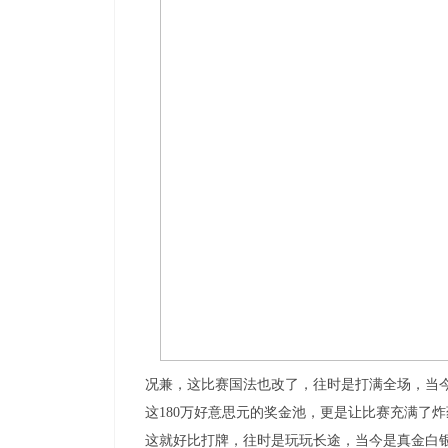
况兼，这比赛国法也改了，往时是打满全场，当今
这180万好意思元的奖金池，更是让比赛充满了炸
这就好比打牌，往时是玩玩长途，当今是真金白