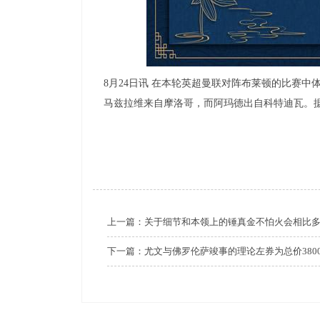
8月24日讯 在本轮英超曼联对阵布莱顿的比赛
马兹拉维来自摩洛哥，而阿玛德出自科特迪瓦。
上一篇：
关于细节和本领上的锤真金不怕火会相比
下一篇：
尤文与佛罗伦萨竣事的理论左券为总价380