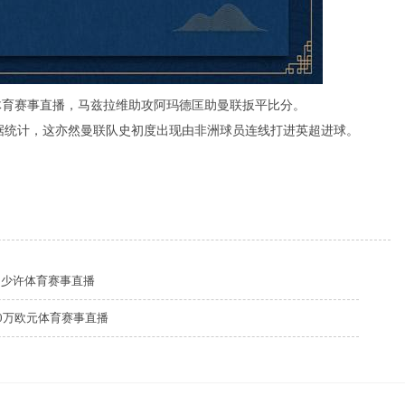
中体育赛事直播，马兹拉维助攻阿玛德匡助曼联扳平比分。
据统计，这亦然曼联队史初度出现由非洲球员连线打进英超进球。
多少许体育赛事直播
0万欧元体育赛事直播