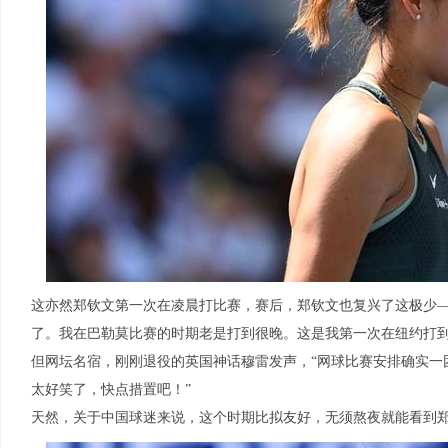
这亦然郑钦文第一次在凌晨打比赛，赛后，郑钦文也复兴了这极少
了。我在巴勒莫比赛的时期老是打到很晚。这是我第一次在纽约打到
但网坛名宿，刚刚退役的英国神话穆雷发声，“网球比赛安排确实一
太好笑了，快点措置吧！”
天然，关于中国球迷来说，这个时期比拟友好，无须熬夜就能看到