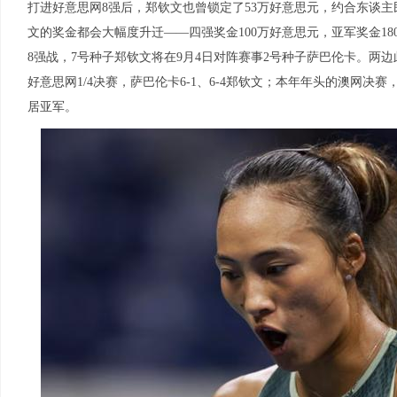
打进好意思网8强后，郑钦文也曾锁定了53万好意思元，约合东谈主
文的奖金都会大幅度升迁——四强奖金100万好意思元，亚军奖金18
8强战，7号种子郑钦文将在9月4日对阵赛事2号种子萨巴伦卡。两
好意思网1/4决赛，萨巴伦卡6-1、6-4郑钦文；本年年头的澳网决赛
居亚军。