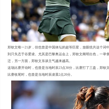
郑钦文唯一21岁，但也曾是中国体坛的超等巨星，放眼统共这个词
到只失态于谷爱凌。尤其是巴黎奥运会上，郑钦文阐明出色，一举
迁，另一方面，郑钦文东谈主气越来越高。
这场比赛开动时，也曾是当地时辰23点30分，比赛打了三盘，郑钦文
比赛收尾时，也曾是当地时辰凌晨2点20分。