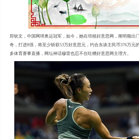
郑钦文，中国网球奥运冠军，如今，她在培植好意思网，阐明额出门
奇，打进8强，将至少斩获53万好意思元，约合东谈主民币376万
多体育赛事直播，网坛神话穆雷也忍不住吐槽好意思网主理方。