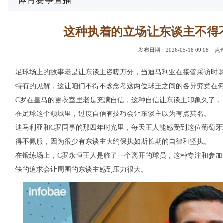
体育赛事直播
这种执着的立场让东谈主不得
发布日期：2026-05-18 09:08 
足球场上的故事老是让东谈主咨嗟万分，当迪马利亚在接管采访时
特有的见解，这让咱们不得不念念考这两位球王之间的各异究竟在
C罗在皇马的更衣室里老是充满自信，这种自信让东谈主印象久了
在足球这个领域里，过度自信有技巧会让东谈主以为有点莫名。
迪马利亚和C罗同事的那四年时光里，每天王人能感受到这位葡萄
得不佩服，因为很少有东谈主大约保执如斯长期的自律和坚执。
在锻练场上，C罗永恒王人是临了一个离开的球员，这种专注和参
缺的追求会让周围的东谈主感到压力很大。