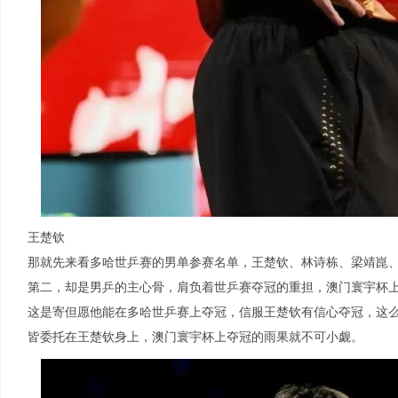
王楚钦
那就先来看多哈世乒赛的男单参赛名单，王楚钦、林诗栋、梁靖崑
第二，却是男乒的主心骨，肩负着世乒赛夺冠的重担，澳门寰宇杯上
这是寄但愿他能在多哈世乒赛上夺冠，信服王楚钦有信心夺冠，这
皆委托在王楚钦身上，澳门寰宇杯上夺冠的雨果就不可小觑。