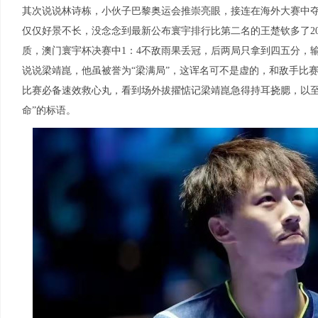
其次说说林诗栋，小伙子巴黎奥运会推崇亮眼，接连在海外大赛中
仅仅好景不长，没念念到最新公布寰宇排行比第二名的王楚钦多了2
质，澳门寰宇杯决赛中1：4不敌雨果丢冠，后两局只拿到四五分，
说说梁靖崑，他虽被誉为“梁满局”，这诨名可不是虚的，和敌手比赛
比赛必备速效救心丸，看到场外拔擢惦记梁靖崑急得持耳挠腮，以至
命”的标语。