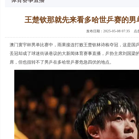
体育赛事直播
王楚钦那就先来看多哈世乒赛的男
发布日期：2025-05-08 07:35 
澳门寰宇杯男单比赛中，雨果接连打败王楚钦林诗栋夺冠，这是国乒
丢冠却成了球迷街谈巷议的大新闻体育赛事直播，乒协主席刘国梁
席，但也扭转不了男乒在多哈世乒赛危急四伏的地点。