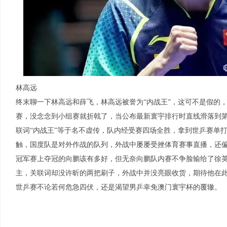
林高远
终末聊一下林高远和薛飞，林高远被誉为“内战王”，这可不是假的
赛，没念念到小组赛就折戟了，当公布最新寰宇排行时直线滑落到第
联词“内战王”等于名不虚传，队内经受赛四场全胜，拿到世乒赛单
触，国度队是对外作战的队列，外战中屡屡受挫体育赛事直播，还
冠军赛上夺冠的向鹏该有多好，但无奈向鹏队内赛不争脸输给了徐
主，关联词却没许昕的两把刷子，外战中并没亮眼收货，期待他在
世乒赛不论若何危急四伏，还是渴望男乒幸免澳门寰宇杯的覆辙。