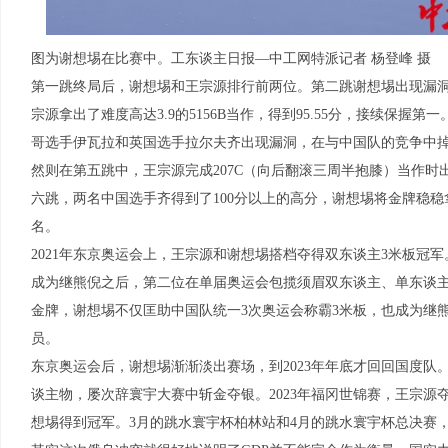
图为谢想埸在比赛中。工东谈主日报—中工网特派记者 杨登峰 摄
第一跳终局后，谢想埸和王宗源排行前两位。第二跳谢想埸出现漏
宗源拿出了难度高达3.9的5156B当作，得到95.55分，接续保握第
哥选手伊瓦拉和英国选手拉尔夫齐出现漏洞，在与中国队的竞争中
然则在第五跳中，王宗源完成207C（向后翻滚三周半抱膝）当作时出
六跳，两名中国选手齐得到了100分以上的高分，谢想埸将金牌稳
名。
2021年东京奥运会上，王宗源和谢想埸搭档夺得双东谈主3米板冠
成为继熊倪之后，第二位在单届奥运会包揽须眉双东谈主、单东谈主
金牌，谢想埸不仅匡助中国队统一3次奥运会称霸3米板，也成为继
员。
东京奥运会后，谢想埸渐渐淡出赛场，到2023年年底才回回国度队
谈主物，屡次辞寰宇大赛中斩金夺银。2023年福冈世锦赛，王宗源
想埸得到冠军。3月的跳水寰宇杯柏林站和4月的跳水寰宇杯总决赛