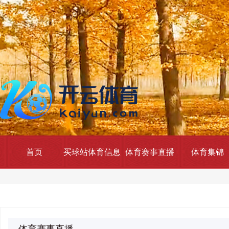
首页
买球站体育信息
体育赛事直播
体育集锦