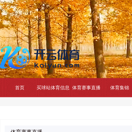
首页
买球站体育信息
体育赛事直播
体育集锦