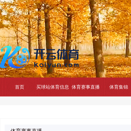
首页
买球站体育信息
体育赛事直播
体育集锦