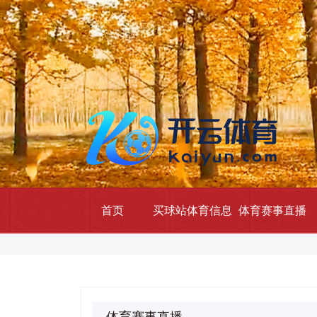
首页
买球站体育信息
体育赛事直播