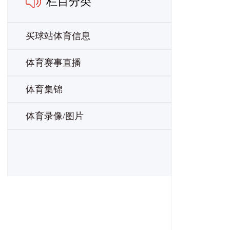
栏目分类
买球站体育信息
体育赛事直播
体育集锦
体育录像/图片