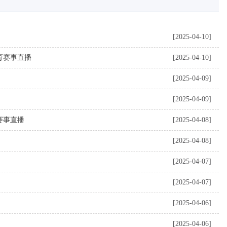
[2025-04-10]
育赛事直播
[2025-04-10]
[2025-04-09]
[2025-04-09]
赛事直播
[2025-04-08]
[2025-04-08]
[2025-04-07]
[2025-04-07]
[2025-04-06]
[2025-04-06]