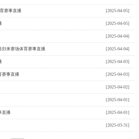
体育赛事直播
[2025-04-05]
播
[2025-04-05]
[2025-04-04]
将归来赛场体育赛事直播
[2025-04-04]
播
[2025-04-03]
育赛事直播
[2025-04-03]
[2025-04-02]
[2025-04-01]
事直播
[2025-04-01]
[2025-03-31]